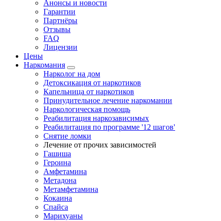
Анонсы и новости
Гарантии
Партнёры
Отзывы
FAQ
Лицензии
Цены
Наркомания
Нарколог на дом
Детоксикация от наркотиков
Капельница от наркотиков
Принудительное лечение наркомании
Наркологическая помощь
Реабилитация наркозависимых
Реабилитация по программе '12 шагов'
Снятие ломки
Лечение от прочих зависимостей
Гашиша
Героина
Амфетамина
Метадона
Метамфетамина
Кокаина
Спайса
Марихуаны