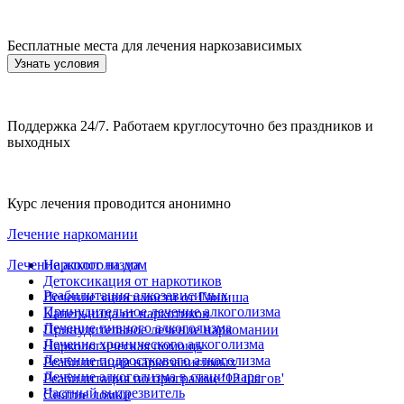
Бесплатные места для лечения наркозависимых
Узнать условия
Поддержка 24/7. Работаем круглосуточно без праздников и
выходных
Курс лечения проводится анонимно
Лечение наркомании
Лечение алкоголизма
Нарколог на дом
Детоксикация от наркотиков
Реабилитация алкозависимых
Лечение зависимости от Гашиша
Принудительное лечение алкоголизма
Капельница от наркотиков
Лечение пивного алкоголизма
Принудительное лечение наркомании
Лечение хронического алкоголизма
Наркологическая помощь
Лечение подросткового алкоголизма
Реабилитация наркозависимых
Лечение алкоголизма в стационаре
Реабилитация по программе '12 шагов'
Частный вытрезвитель
Снятие ломки