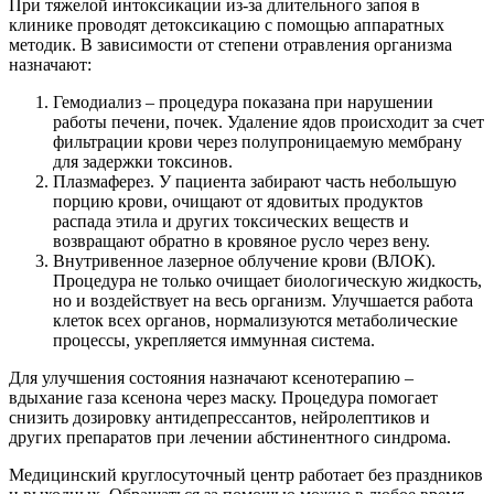
При тяжелой интоксикации из-за длительного запоя в
клинике проводят детоксикацию с помощью аппаратных
методик. В зависимости от степени отравления организма
назначают:
Гемодиализ – процедура показана при нарушении
работы печени, почек. Удаление ядов происходит за счет
фильтрации крови через полупроницаемую мембрану
для задержки токсинов.
Плазмаферез. У пациента забирают часть небольшую
порцию крови, очищают от ядовитых продуктов
распада этила и других токсических веществ и
возвращают обратно в кровяное русло через вену.
Внутривенное лазерное облучение крови (ВЛОК).
Процедура не только очищает биологическую жидкость,
но и воздействует на весь организм. Улучшается работа
клеток всех органов, нормализуются метаболические
процессы, укрепляется иммунная система.
Для улучшения состояния назначают ксенотерапию –
вдыхание газа ксенона через маску. Процедура помогает
снизить дозировку антидепрессантов, нейролептиков и
других препаратов при лечении абстинентного синдрома.
Медицинский круглосуточный центр работает без праздников