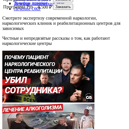
Телефон доверия
Лечение панических атак
Программа Pro
8 500 ₽
Заказать
Лечение ОКР
Смотрите экспертизу современной наркологии,
наркологических клиник и реабилитационных центров для
зависимых
Честные и непредвзятые рассказы о том, как работают
наркологические центры