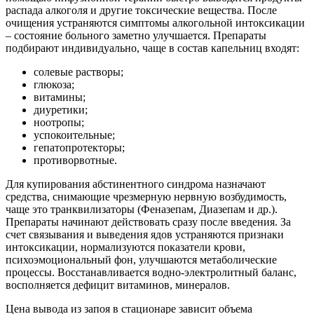
распада алкоголя и другие токсические вещества. После
очищения устраняются симптомы алкогольной интоксикации
– состояние больного заметно улучшается. Препараты
подбирают индивидуально, чаще в состав капельниц входят:
солевые растворы;
глюкоза;
витамины;
диуретики;
ноотропы;
успокоительные;
гепатопротекторы;
противорвотные.
Для купирования абстинентного синдрома назначают
средства, снимающие чрезмерную нервную возбудимость,
чаще это транквилизаторы (Феназепам, Диазепам и др.).
Препараты начинают действовать сразу после введения. За
счет связывания и выведения ядов устраняются признаки
интоксикации, нормализуются показатели крови,
психоэмоциональный фон, улучшаются метаболические
процессы. Восстанавливается водно-электролитный баланс,
восполняется дефицит витаминов, минералов.
Цена вывода из запоя в стационаре зависит объема