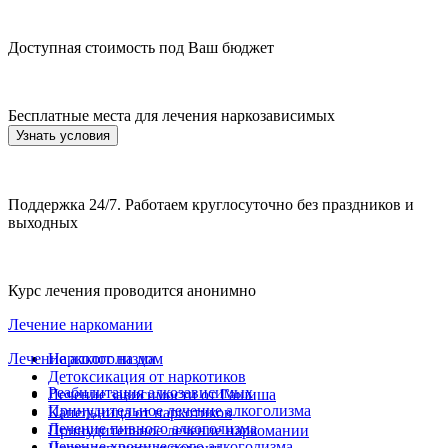
Доступная стоимость под Ваш бюджет
Бесплатные места для лечения наркозависимых
Узнать условия
Поддержка 24/7. Работаем круглосуточно без праздников и
выходных
Курс лечения проводится анонимно
Лечение наркомании
Лечение алкоголизма
Нарколог на дом
Детоксикация от наркотиков
Реабилитация алкозависимых
Лечение зависимости от Гашиша
Принудительное лечение алкоголизма
Капельница от наркотиков
Лечение пивного алкоголизма
Принудительное лечение наркомании
Лечение хронического алкоголизма